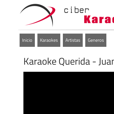
Inicio
Karaokes
Artistas
Generos
Karaoke Querida - Juan