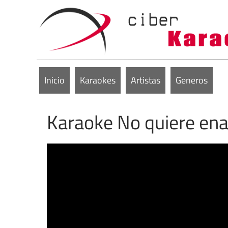
Inicio
Karaokes
Artistas
Generos
Karaoke No quiere en