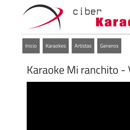
Inicio
Karaokes
Artistas
Generos
Karaoke Mi ranchito -