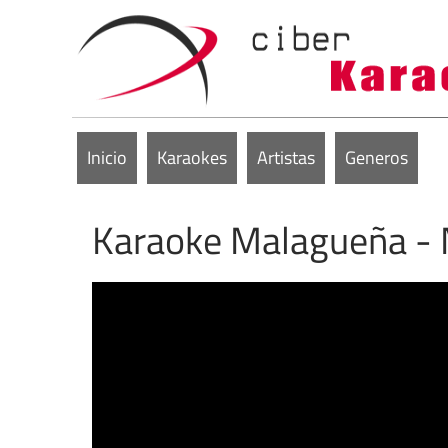
Inicio
Karaokes
Artistas
Generos
Karaoke Malagueña - 