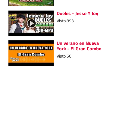
Dueles - Jesse Y Joy
Visto:893
Un verano en Nueva
York - El Gran Combo
Visto:56