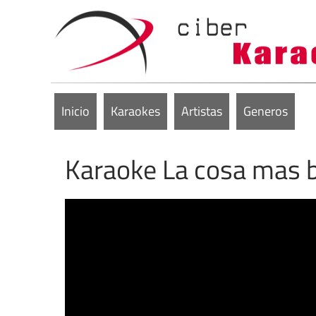
Inicio
Karaokes
Artistas
Generos
Karaoke La cosa mas b