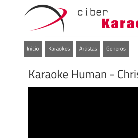
Inicio
Karaokes
Artistas
Generos
Karaoke Human - Chris