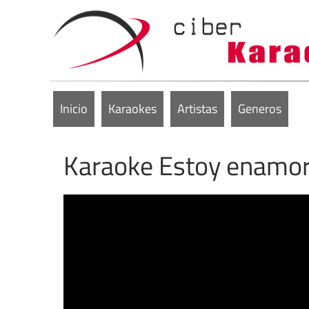
Inicio
Karaokes
Artistas
Generos
Karaoke Estoy enamor