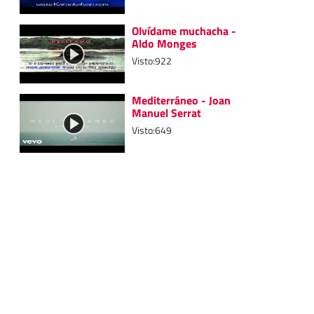
Olvídame muchacha -
Aldo Monges
Visto:922
Mediterráneo - Joan
Manuel Serrat
Visto:649