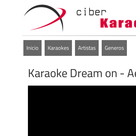
Inicio
Karaokes
Artistas
Generos
Karaoke Dream on - A