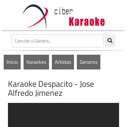
Inicio
Karaokes
Artistas
Generos
Karaoke Despacito - Jose
Alfredo Jimenez