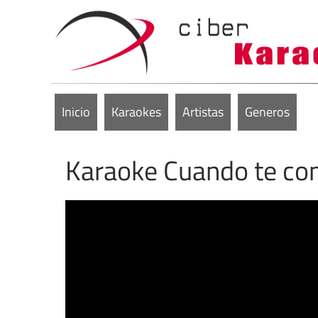
Inicio
Karaokes
Artistas
Generos
Karaoke Cuando te co