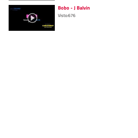
Bobo - J Balvin
Visto:676