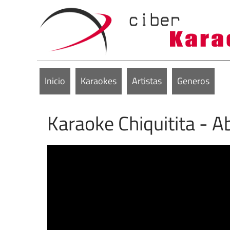
Inicio
Karaokes
Artistas
Generos
Karaoke Chiquitita - A