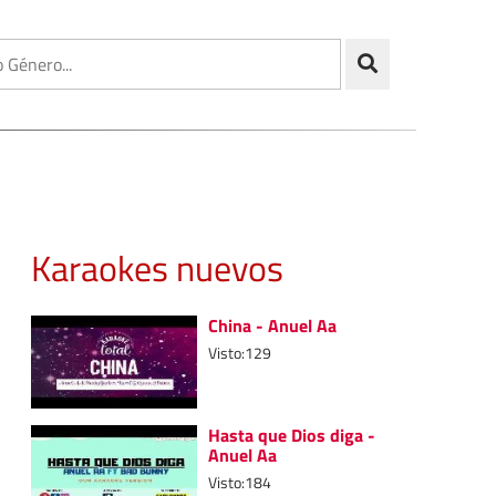
Karaokes nuevos
China - Anuel Aa
Visto:129
Hasta que Dios diga -
Anuel Aa
Visto:184