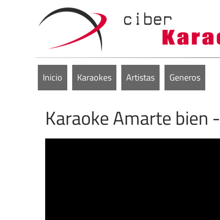
Inicio
Karaokes
Artistas
Generos
Karaoke Amarte bien -