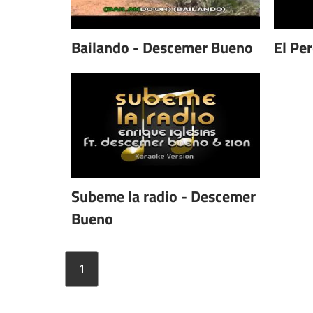
Bailando - Descemer Bueno
El Per
Subeme la radio - Descemer
Bueno
1