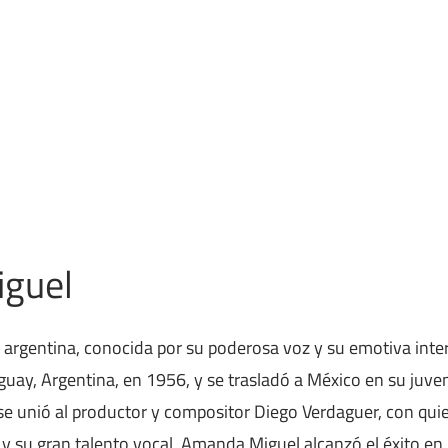
iguel
rgentina, conocida por su poderosa voz y su emotiva interp
uay, Argentina, en 1956, y se trasladó a México en su juvent
 se unió al productor y compositor Diego Verdaguer, con qui
o y su gran talento vocal, Amanda Miguel alcanzó el éxito e